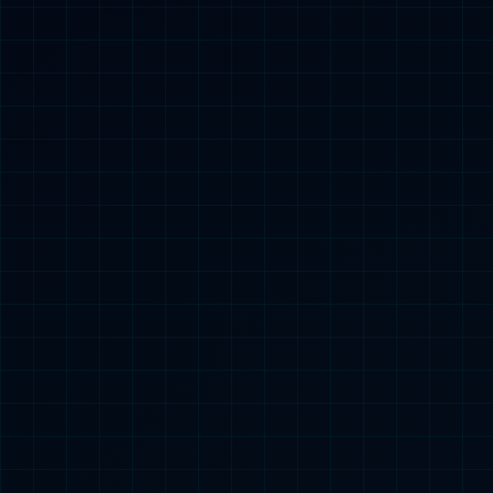
📊
比分数据
实时更新全球赛事比分，历史数据
赛事
对比，智能预测模型，让您洞悉每
方案
一场比赛。