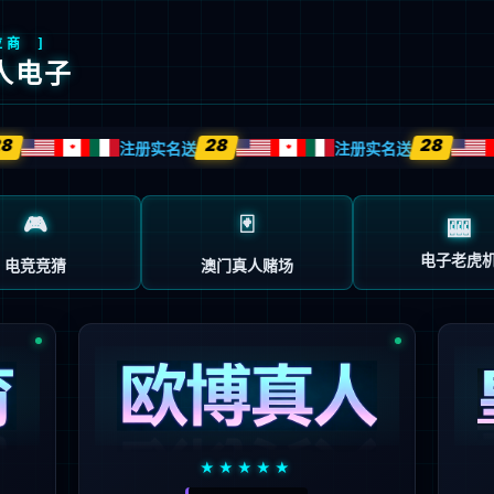
业赛事分析实时比分网。页面围绕体育资讯、数据分析与赛事服务
我们
服务项目
合作伙伴
客户反馈
新闻动态
联系我们
掌握
行与深度评论，紧跟