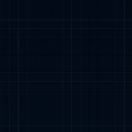
📋
🎥
体育策划
赛事直播
活动全案策划，品牌体育营销
多机位高清直播，实时解说
，场馆运营咨询，一站式体育
回放与集锦，打造沉浸式
服务。
验。