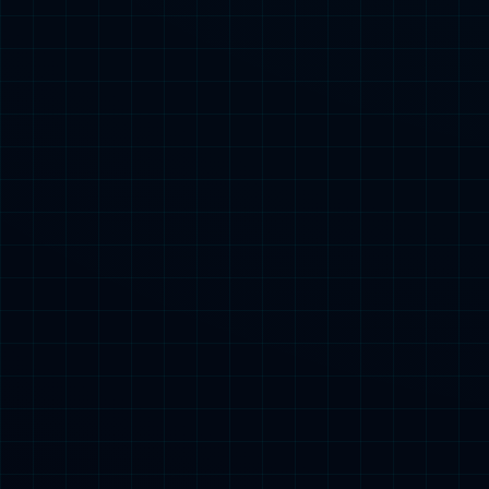
体育数据平台
场馆运营方案
为20+联赛提供实时数据服务
助力5大体育场馆
张伟
★★★★★