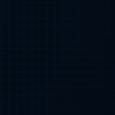
中国 vs 巴西
🏐
直播
女排 · 第二局
广东 95-88 辽宁
🏀
直播
CBA · 第三节