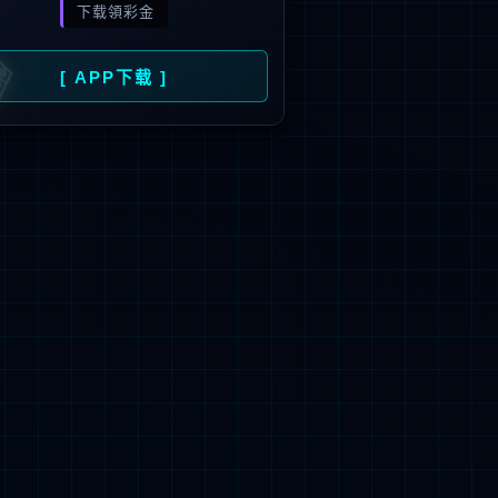
容，为广大体育迷提