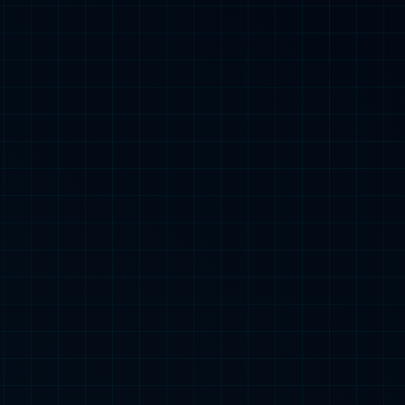
🏅
体育营销
互动，
品牌赞助对接，运动员经纪，社交
观赛体
媒体推广，体育IP商业化运作。