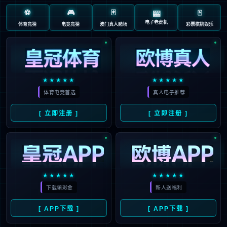
探索服务 →
实时数据
关于懂球体育
数据驱动 · 热爱无限
懂球体育聚焦热门体育领域，整合赛事比分、数据分
析、体育营销与深度内容，为广大体育迷提供
全面、
及时、权威
的一站式体育资讯服务。
0
0
合作联赛
完成项目