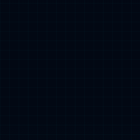
合作伙伴
联赛 · 协会 · 品牌
⚽
🏀
中超
CBA
🏐
🎾
排超
ATP