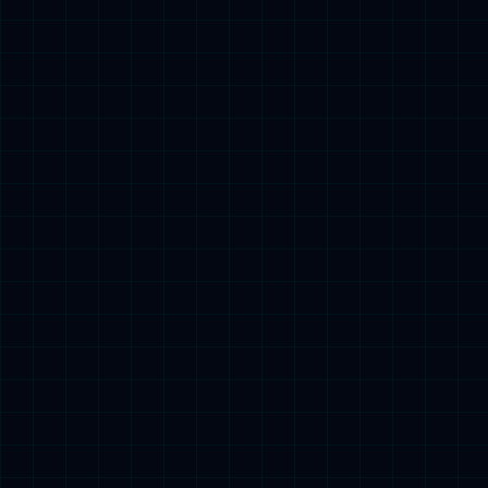
懂球体育 — 专业赛事分析实时比分网，致力于为体育爱好者提供全
面、权威的体育资讯服务。
📱
📧
💬
📢
联系方式
📞
400-888-6699
✉️
contact@sdzxbxg.cn
📍
北京市朝阳区体育场路88号懂球大厦
快速链接
首页