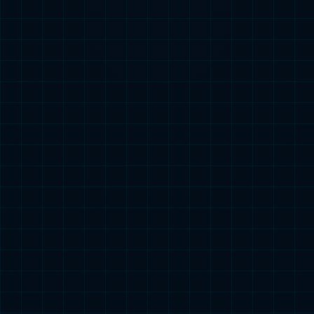
张伟
★★★★★
“懂球体育的数据更新太快了！比官方还快，看比分
首选！” 😍
李娜
★★★★★
“体育营销案例做得太棒了，我们品牌合作后曝光量
翻倍！” 🚀
王磊