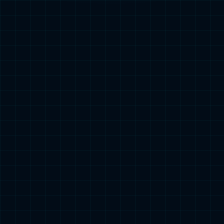
赵雪
★★★★★
“客服响应超级快，问题几分钟就解决了，非常专
业！” 👍
💬 留下您的反馈
我们珍视每一位用户的声音