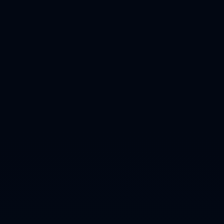
🎥
赛事直播
多机位高清直播，实时解说互动，回放与集锦，打造沉浸式
观赛体验。
🏅
体育营销
品牌赞助对接，运动员经纪，社交媒体推广，体育IP商业化
运作。